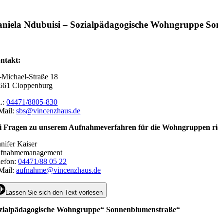
S
niela Ndubuisi – Sozialpädagogische Wohngruppe S
ntakt:
.-Michael-Straße 18
661 Cloppenburg
l.:
04471/8805-830
Mail:
sbs@vincenzhaus.de
i Fragen zu unserem Aufnahmeverfahren für die Wohngruppen ri
nnifer Kaiser
fnahmemanagement
lefon:
04471/88 05 22
Mail:
aufnahme@vincenzhaus.de
Lassen Sie sich den Text vorlesen
zialpädagogische Wohngruppe“ Sonnenblumenstraße“