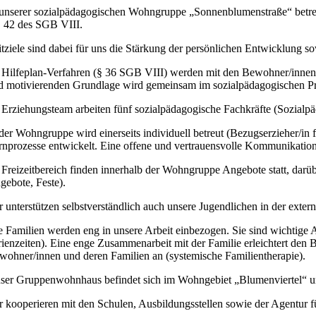
 unserer sozialpädagogischen Wohngruppe „Sonnenblumenstraße“
betr
, 42 des SGB VIII.
itziele sind dabei für uns die Stärkung der persönlichen Entwicklung
 Hilfeplan-Verfahren (§ 36 SGB VIII) werden mit den Bewohner/innen und
d motivierenden Grundlage wird gemeinsam im sozialpädagogischen Pro
 Erziehungsteam arbeiten fünf sozialpädagogische Fachkräfte (Sozialpäd
 der Wohngruppe wird einerseits individuell betreut (Bezugserzieher/i
rnprozesse entwickelt. Eine offene und vertrauensvolle Kommunikation
 Freizeitbereich finden innerhalb der Wohngruppe Angebote statt, darü
gebote, Feste).
r unterstützen selbstverständlich auch unsere Jugendlichen in der exte
e Familien werden eng in unsere Arbeit einbezogen. Sie sind wichtige 
rienzeiten). Eine enge Zusammenarbeit mit der Familie erleichtert den 
wohner/innen und deren Familien an (systemische Familientherapie).
ser Gruppenwohnhaus befindet sich im Wohngebiet „Blumenviertel“ und 
r kooperieren mit den Schulen, Ausbildungsstellen sowie der Agentur für