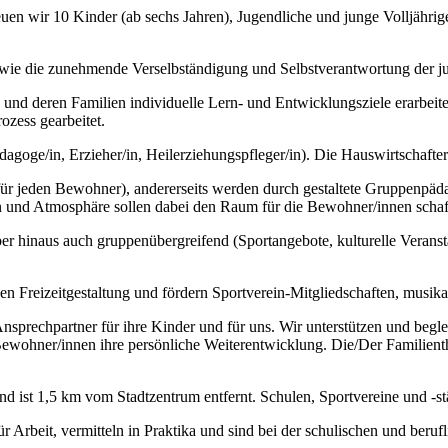
euen wir 10 Kinder (ab sechs Jahren), Jugendliche und junge Volljähri
 sowie die zunehmende Verselbständigung und Selbstverantwortung der
 deren Familien individuelle Lern- und Entwicklungsziele erarbeitet u
zess gearbeitet.
agoge/in, Erzieher/in, Heilerziehungspfleger/in). Die Hauswirtschafter
n für jeden Bewohner), andererseits werden durch gestaltete Gruppenpä
 und Atmosphäre sollen dabei den Raum für die Bewohner/innen schaff
ber hinaus auch gruppenübergreifend (Sportangebote, kulturelle Verans
rnen Freizeitgestaltung und fördern Sportverein-Mitgliedschaften, musik
Ansprechpartner für ihre Kinder und für uns. Wir unterstützen und be
Bewohner/innen ihre persönliche Weiterentwicklung. Die/Der Familienth
ist 1,5 km vom Stadtzentrum entfernt. Schulen, Sportvereine und -stä
 Arbeit, vermitteln in Praktika und sind bei der schulischen und beruf