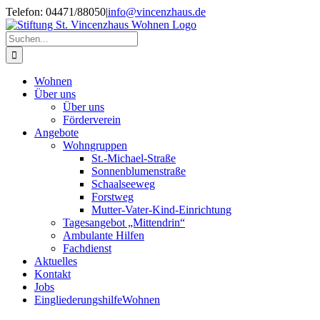
Zum
Telefon: 04471/88050
|
info@vincenzhaus.de
Inhalt
springen
Suche
nach:
Wohnen
Über uns
Über uns
Förderverein
Angebote
Wohngruppen
St.-Michael-Straße
Sonnenblumenstraße
Schaalseeweg
Forstweg
Mutter-Vater-Kind-Einrichtung
Tagesangebot „Mittendrin“
Ambulante Hilfen
Fachdienst
Aktuelles
Kontakt
Jobs
Eingliederungshilfe
Wohnen